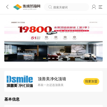
顶善美净化顶墙
我要加盟
再装一次还选顶善美
基本信息